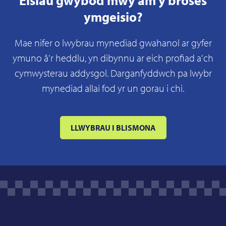
Eisiau gwybod mwy am y broses
ymgeisio?
Mae nifer o lwybrau mynediad gwahanol ar gyfer
ymuno â'r heddlu, yn dibynnu ar eich profiad a'ch
cymwysterau addysgol. Darganfyddwch pa lwybr
mynediad allai fod yr un gorau i chi.
LLWYBRAU I BLISMONA