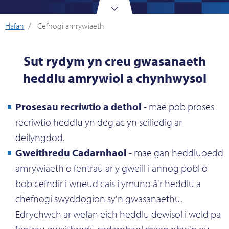
Click
to
Hafan
Cefnogi amrywiaeth
scroll
to
the
Sut rydym yn creu gwasanaeth
content
heddlu amrywiol a chynhwysol
Prosesau recriwtio a dethol
- mae pob proses
recriwtio heddlu yn deg ac yn seiliedig ar
deilyngdod.
Gweithredu Cadarnhaol
- mae gan heddluoedd
amrywiaeth o fentrau ar y gweill i annog pobl o
bob cefndir i wneud cais i ymuno â'r heddlu a
chefnogi swyddogion sy'n gwasanaethu.
Edrychwch ar wefan eich heddlu dewisol i weld pa