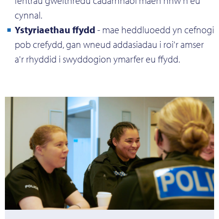
fentrau gweithredu cadarnhaol maen nhw'n eu
cynnal.
Ystyriaethau ffydd
- mae heddluoedd yn cefnogi
pob crefydd, gan wneud addasiadau i roi'r amser
a'r rhyddid i swyddogion ymarfer eu ffydd.