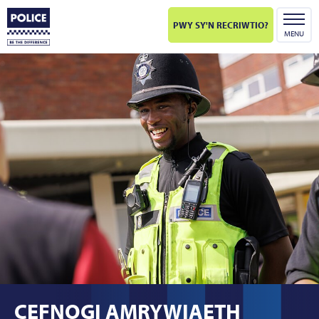
PWY SY'N RECRIWTIO?
MENU
CEFNOGI AMRYWIAETH