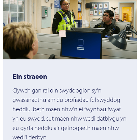
Ein straeon
Clywch gan rai o'n swyddogion sy'n
gwasanaethu am eu profiadau fel swyddog
heddlu, beth maen nhw'n ei fwynhau fwyaf
yn eu swydd, sut maen nhw wedi datblygu yn
eu gyrfa heddlu a'r gefnogaeth maen nhw
wedi'i derbyn.