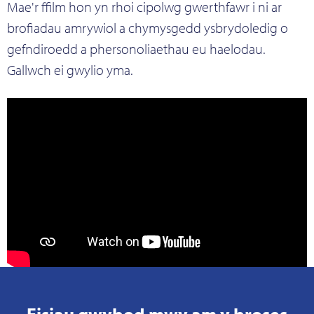
Mae'r ffilm hon yn rhoi cipolwg gwerthfawr i ni ar
brofiadau amrywiol a chymysgedd ysbrydoledig o
gefndiroedd a phersonoliaethau eu haelodau.
Gallwch ei gwylio yma.