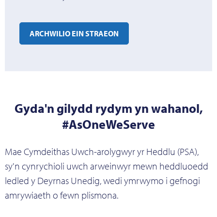
ARCHWILIO EIN STRAEON
Gyda'n gilydd rydym yn wahanol,
#AsOneWeServe
Mae Cymdeithas Uwch-arolygwyr yr Heddlu (PSA),
sy'n cynrychioli uwch arweinwyr mewn heddluoedd
ledled y Deyrnas Unedig, wedi ymrwymo i gefnogi
amrywiaeth o fewn plismona.