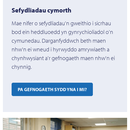
Sefydliadau cymorth
Mae nifer o sefydliadau'n gweithio i sicrhau
bod ein heddluoedd yn gynrychioliadol o'n
cymunedau. Darganfyddwch beth maen
nhw'n ei wneud i hyrwyddo amrywiaeth a
chynhwysiant a'r gefnogaeth maen nhw'n ei
chynnig.
PA GEFNOGAETH SYDD YNA I MI?